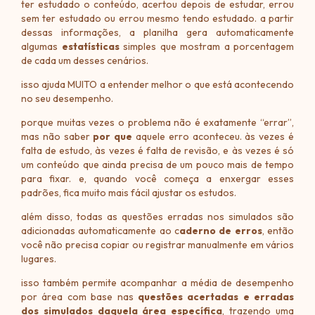
ter estudado o conteúdo, acertou depois de estudar, errou
sem ter estudado ou errou mesmo tendo estudado. a partir
dessas informações, a planilha gera automaticamente
algumas
estatísticas
simples que mostram a porcentagem
de cada um desses cenários.
isso ajuda MUITO a entender melhor o que está acontecendo
no seu desempenho.
porque muitas vezes o problema não é exatamente “errar”,
mas não saber
por que
aquele erro aconteceu. às vezes é
falta de estudo, às vezes é falta de revisão, e às vezes é só
um conteúdo que ainda precisa de um pouco mais de tempo
para fixar. e, quando você começa a enxergar esses
padrões, fica muito mais fácil ajustar os estudos.
além disso, todas as questões erradas nos simulados são
adicionadas automaticamente ao c
aderno de erros
, então
você não precisa copiar ou registrar manualmente em vários
lugares.
isso também permite acompanhar a média de desempenho
por área com base nas
questões acertadas e erradas
dos simulados daquela área específica
, trazendo uma