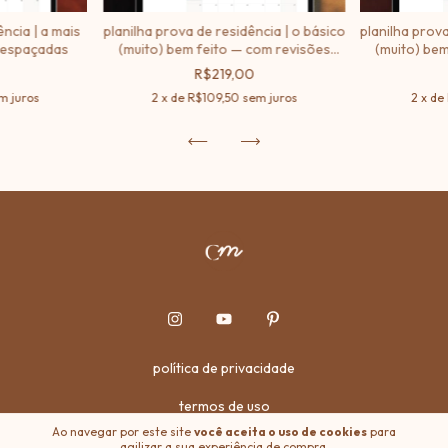
ência | a mais
planilha prova de residência | o básico
planilha prova
 espaçadas
(muito) bem feito — com revisões
(muito) be
espaçadas
R$219,00
m juros
2
x de
R$109,50
sem juros
2
x de
política de privacidade
termos de uso
Ao navegar por este site
você aceita o uso de cookies
para
agilizar a sua experiência de compra.